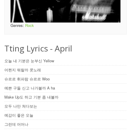
Genres:
Rock
Tting Lyrics - April
오늘 내 기분은 눈부신 Yellow
어쩐지 뭐랄까 콧노래
슈르르 휘파람 슈르르 Woo
예쁜 구둘 신고 나가볼까 A ha
Make Up도 하고 기분 좀 내볼까
모두 나만 쳐다보는
예감이 좋은 오늘
그런데 어머나