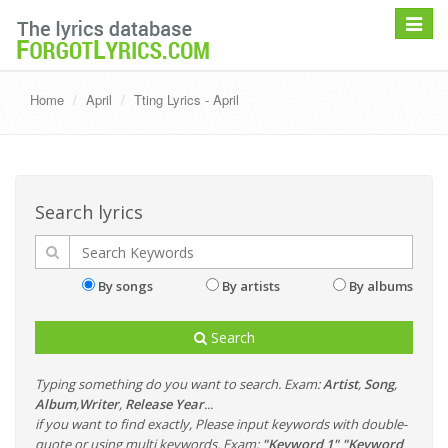
Toggle
navigat
Home
April
Tting Lyrics - April
Search lyrics
By songs
By artists
By albums
Search
Typing something do you want to search. Exam:
Artist
,
Song
,
Album
,
Writer
,
Release Year
...
if you want to find exactly, Please input keywords with double-
quote or using multi keywords. Exam:
"Keyword 1" "Keyword