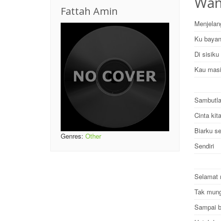
Wani
Fattah Amin
Menjelang
Ku baya
Di sisik
Kau masi
Sambutla
Cinta ki
Biarku s
Genres:
Other
Sendiri
Selamat 
Tak mung
Sampai b