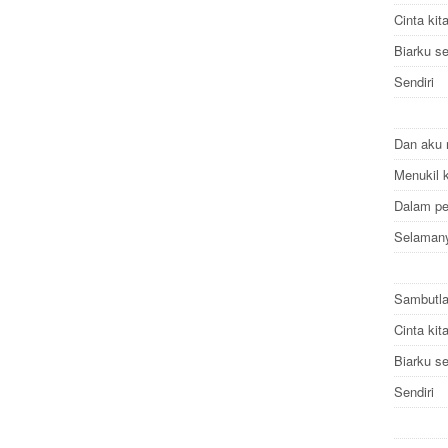
Cinta ki
Biarku s
Sendiri
Dan aku 
Menukil 
Dalam p
Selama
Sambutla
Cinta ki
Biarku s
Sendiri