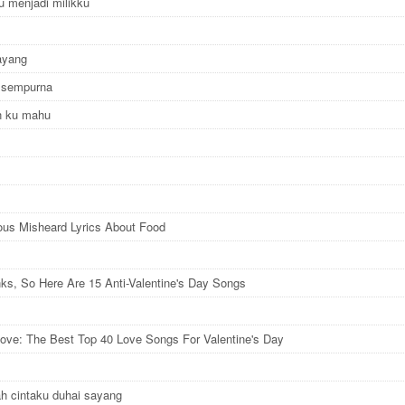
u menjadi milikku
ayang
 sempurna
in ku mahu
ious Misheard Lyrics About Food
nks, So Here Are 15 Anti-Valentine's Day Songs
ove: The Best Top 40 Love Songs For Valentine's Day
h cintaku duhai sayang