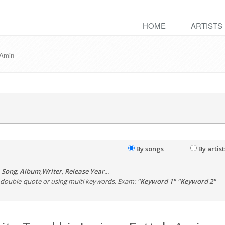
HOME
ARTISTS
 Amin
By songs
By artist
,
Song
,
Album
,
Writer
,
Release Year
...
th double-quote or using multi keywords. Exam:
"Keyword 1" "Keyword 2"