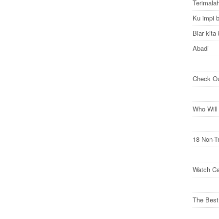
Terimala
Ku impi 
Biar kit
Abadi
Check O
Who Wil
18 Non-T
Watch Ca
The Best