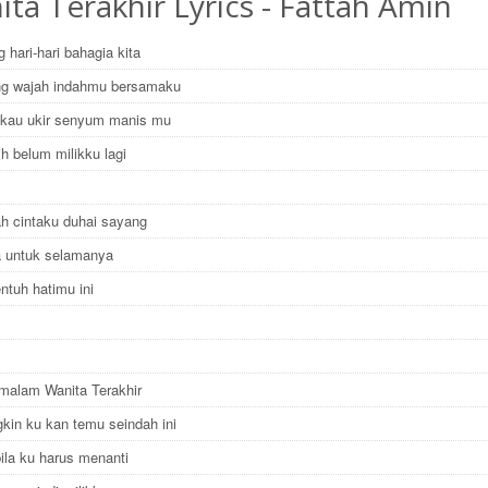
ta Terakhir Lyrics - Fattah Amin
 hari-hari bahagia kita
ng wajah indahmu bersamaku
u kau ukir senyum manis mu
h belum milikku lagi
h cintaku duhai sayang
ta untuk selamanya
entuh hatimu ini
malam Wanita Terakhir
kin ku kan temu seindah ini
ila ku harus menanti