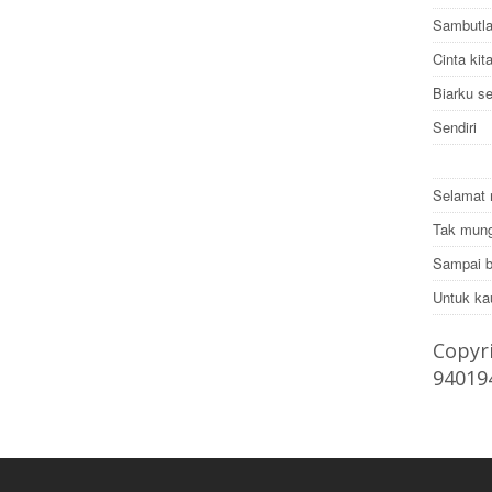
Sambutla
Cinta ki
Biarku s
Sendiri
Selamat 
Tak mung
Sampai b
Untuk ka
Copyri
94019