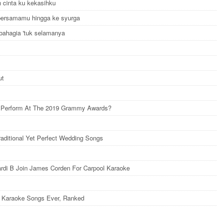
h cinta ku kekasihku
bersamamu hingga ke syurga
a bahagia 'tuk selamanya
ut
l Perform At The 2019 Grammy Awards?
raditional Yet Perfect Wedding Songs
rdi B Join James Corden For Carpool Karaoke
 Karaoke Songs Ever, Ranked