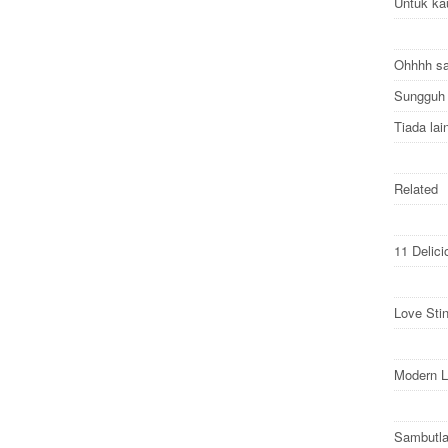
Untuk ka
Ohhhh s
Sungguh
Tiada la
Related
11 Delic
Love Sti
Modern L
Sambutla