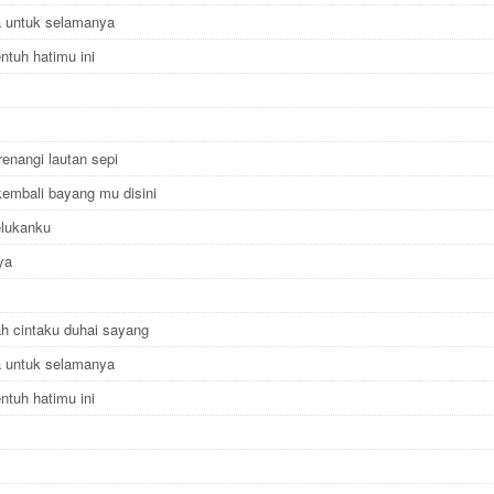
ta untuk selamanya
entuh hatimu ini
renangi lautan sepi
kembali bayang mu disini
elukanku
nya
h cintaku duhai sayang
ta untuk selamanya
entuh hatimu ini