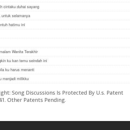
h cintaku duhai sayang
ta untuk selamanya
entuh hatimu ini
malam Wanita Terakhir
kin ku kan temu seindah ini
ila ku harus menanti
u menjadi milikku
ght: Song Discussions Is Protected By U.s. Patent
41. Other Patents Pending.