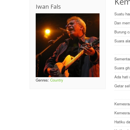
Keme
Iwan Fals
Suatu har
Dan mema
Burung c
Suara ala
Sementar
Suara gi
Ada hati
Genres:
Country
Getar sel
Kemesraa
Kemesraa
Hatiku d