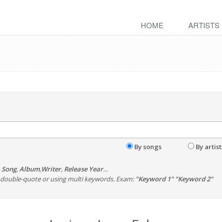
HOME
ARTISTS
By songs
By artist
,
Song
,
Album
,
Writer
,
Release Year
...
th double-quote or using multi keywords. Exam:
"Keyword 1" "Keyword 2"