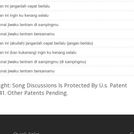
n ini janganlah cepat berlalu
n ini ingin ku kenang selalu
amai jiwaku tentram di sampingmu
amai jiwaku tentram bersamamu
 ini (akuilah) janganlah cepat berlalu (jangan berlalu)
n ini (kan kukenang) ingin ku kenang selalu
amai jiwaku tentram di sampingmu (di sampingmu)
amai jiwaku tentram bersamamu
ght: Song Discussions Is Protected By U.s. Patent
41. Other Patents Pending.