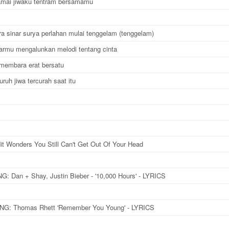
amai jiwaku tentram bersamamu
a sinar surya perlahan mulai tenggelam (tenggelam)
tarmu mengalunkan melodi tentang cinta
 membara erat bersatu
uruh jiwa tercurah saat itu
it Wonders You Still Can't Get Out Of Your Head
: Dan + Shay, Justin Bieber - '10,000 Hours' - LYRICS
G: Thomas Rhett 'Remember You Young' - LYRICS