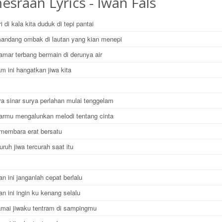
sraan Lyrics - Iwan Fals
i di kala kita duduk di tepi pantai
ndang ombak di lautan yang kian menepi
amar terbang bermain di derunya air
m ini hangatkan jiwa kita
a sinar surya perlahan mulai tenggelam
tarmu mengalunkan melodi tentang cinta
 membara erat bersatu
uruh jiwa tercurah saat itu
n ini janganlah cepat berlalu
n ini ingin ku kenang selalu
amai jiwaku tentram di sampingmu