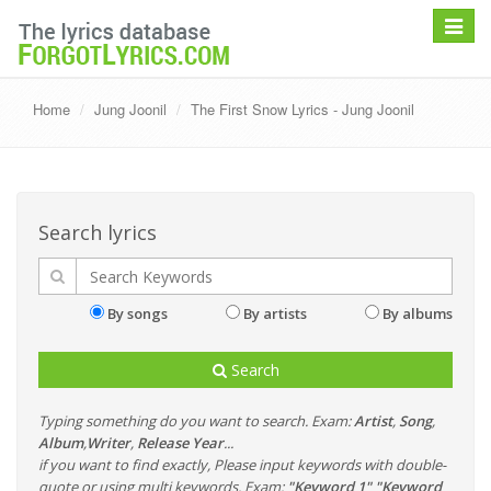
Toggle
navigat
Home
Jung Joonil
The First Snow Lyrics - Jung Joonil
Search lyrics
By songs
By artists
By albums
Search
Typing something do you want to search. Exam:
Artist
,
Song
,
Album
,
Writer
,
Release Year
...
if you want to find exactly, Please input keywords with double-
quote or using multi keywords. Exam:
"Keyword 1" "Keyword