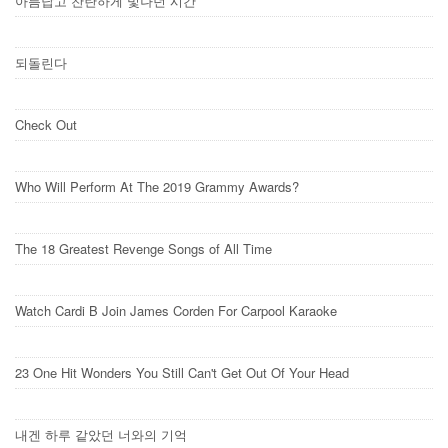
아름답고 찬란하게 빛나던 시간
되돌린다
Check Out
Who Will Perform At The 2019 Grammy Awards?
The 18 Greatest Revenge Songs of All Time
Watch Cardi B Join James Corden For Carpool Karaoke
23 One Hit Wonders You Still Can't Get Out Of Your Head
내겐 하루 같았던 너와의 기억