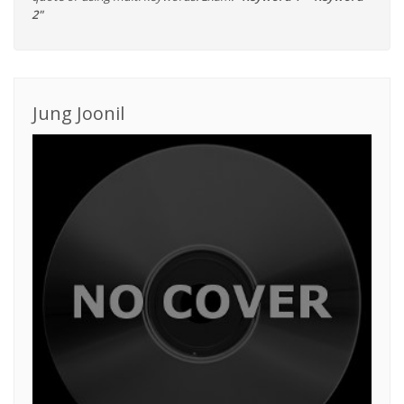
2"
Jung Joonil