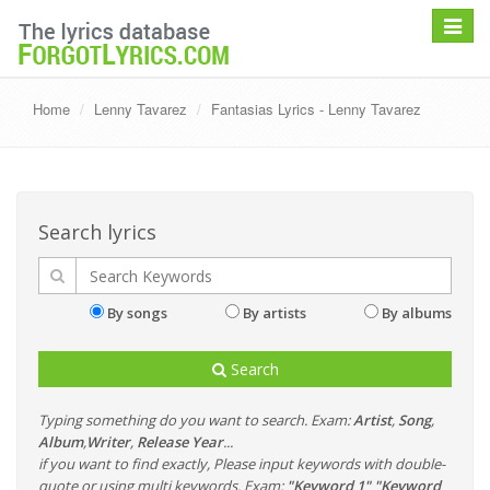
Toggle
navigat
Home
Lenny Tavarez
Fantasias Lyrics - Lenny Tavarez
Search lyrics
By songs
By artists
By albums
Search
Typing something do you want to search. Exam:
Artist
,
Song
,
Album
,
Writer
,
Release Year
...
if you want to find exactly, Please input keywords with double-
quote or using multi keywords. Exam:
"Keyword 1" "Keyword