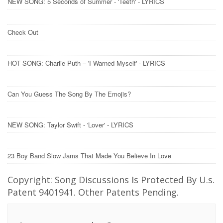
NEW SONG: 5 Seconds of Summer - 'Teeth' - LYRICS
Check Out
HOT SONG: Charlie Puth – 'I Warned Myself' - LYRICS
Can You Guess The Song By The Emojis?
NEW SONG: Taylor Swift - 'Lover' - LYRICS
23 Boy Band Slow Jams That Made You Believe In Love
Copyright: Song Discussions Is Protected By U.s.
Patent 9401941. Other Patents Pending.