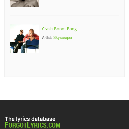
Crash Boom Bang
Artist:
Skyscraper