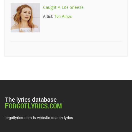
Caught A Lite Sneeze
Artist:
Tori Amos
forgotlyrics.com is website search lyrics