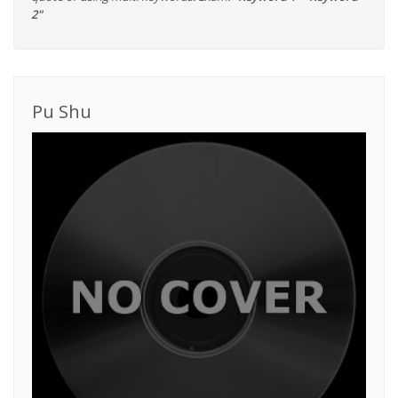
2"
Pu Shu