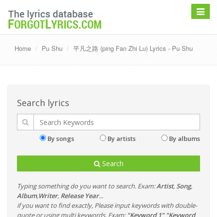
Toggle
navigat
Home
Pu Shu
平凡之路 (ping Fan Zhi Lu) Lyrics - Pu Shu
Search lyrics
By songs
By artists
By albums
Search
Typing something do you want to search. Exam:
Artist
,
Song
,
Album
,
Writer
,
Release Year
...
if you want to find exactly, Please input keywords with double-
quote or using multi keywords. Exam:
"Keyword 1" "Keyword