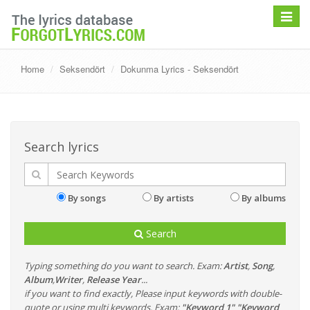
Toggle
navigat
Home
Seksendört
Dokunma Lyrics - Seksendört
Search lyrics
By songs
By artists
By albums
Search
Typing something do you want to search. Exam:
Artist
,
Song
,
Album
,
Writer
,
Release Year
...
if you want to find exactly, Please input keywords with double-
quote or using multi keywords. Exam:
"Keyword 1" "Keyword