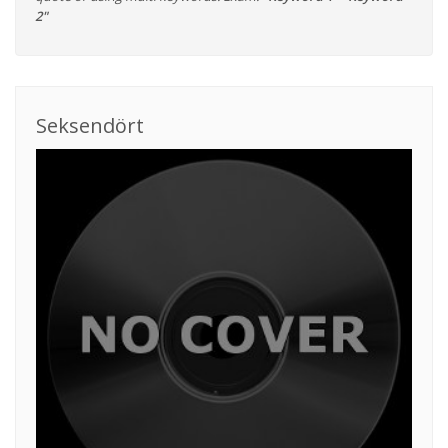
2"
Seksendört