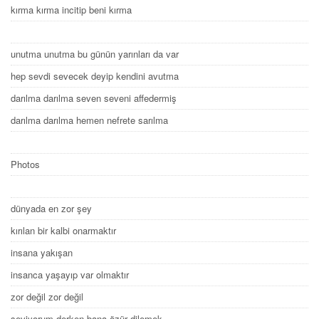
kırma kırma incitip beni kırma
unutma unutma bu günün yarınları da var
hep sevdi sevecek deyip kendini avutma
darılma darılma seven seveni affedermiş
darılma darılma hemen nefrete sarılma
Photos
dünyada en zor şey
kırılan bir kalbi onarmaktır
insana yakışan
insanca yaşayıp var olmaktır
zor değil zor değil
seviyorum derken bana özür dilemek