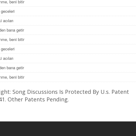
nme, beni bitir
 geceleri
i acıları
en bana getir
nme, beni bitir
 geceleri
i acıları
en bana getir
nme, beni bitir
ght: Song Discussions Is Protected By U.s. Patent
41. Other Patents Pending.