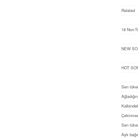
Related
18 Non-T
NEW SONG
HOT SONG
Sen tüke
Ağladığın
Kalbindek
Çekinmed
Sen tüke
Aşk bağı