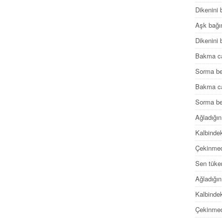
Dikenini 
Aşk bağı
Dikenini 
Bakma c
Sorma be
Bakma c
Sorma be
Ağladığın
Kalbindek
Çekinmed
Sen tüke
Ağladığın
Kalbindek
Çekinmed