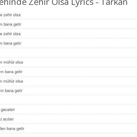
hinde Zehir Olsa Lyrics - Tarkan
e zehir olsa
im bana getir
e zehir olsa
im bana getir
ın mühür olsa
ım bana getir
ın mühür olsa
ım bana getir
 geceleri
i acıları
en bana getir