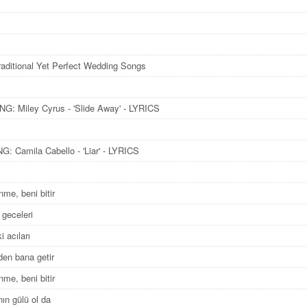
raditional Yet Perfect Wedding Songs
: Miley Cyrus - 'Slide Away' - LYRICS
: Camila Cabello - 'Liar' - LYRICS
nme, beni bitir
 geceleri
i acıları
en bana getir
nme, beni bitir
nın gülü ol da