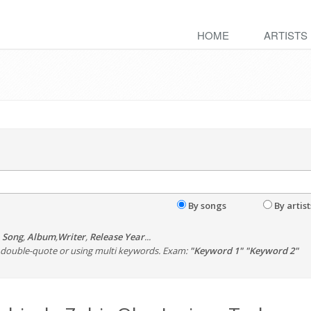
HOME
ARTISTS
By songs
By artist
,
Song
,
Album
,
Writer
,
Release Year
...
th double-quote or using multi keywords. Exam:
"Keyword 1" "Keyword 2"