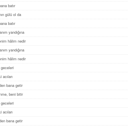
bana batır
nın gülü ol da
bana batır
anım yandığına
nim hâlim nedir
anım yandığına
nim hâlim nedir
 geceleri
i acıları
en bana getir
nme, beni bitir
 geceleri
i acıları
en bana getir