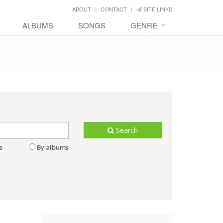
ABOUT
CONTACT
SITE LINKS
ALBUMS
SONGS
GENRE
Search
s
By albums