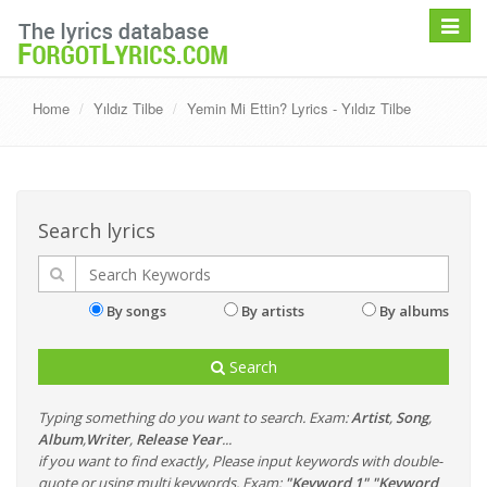
Toggle
navigat
Home
Yıldız Tilbe
Yemin Mi Ettin? Lyrics - Yıldız Tilbe
Search lyrics
By songs
By artists
By albums
Search
Typing something do you want to search. Exam:
Artist
,
Song
,
Album
,
Writer
,
Release Year
...
if you want to find exactly, Please input keywords with double-
quote or using multi keywords. Exam:
"Keyword 1" "Keyword