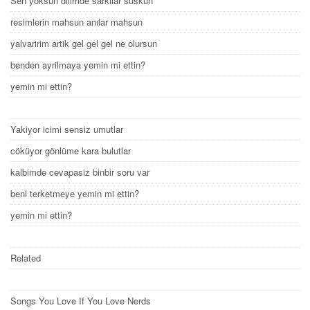
Sen yoksun dilimde sarkılar suskun
resimlerin mahsun anılar mahsun
yalvaririm artik gel gel gel ne olursun
benden ayrilmaya yemin mi ettin?
yemin mi ettin?
Yakiyor icimi sensiz umutlar
cöküyor gönlüme kara bulutlar
kalbimde cevapasiz binbir soru var
beni terketmeye yemin mi ettin?
yemin mi ettin?
Related
Songs You Love If You Love Nerds